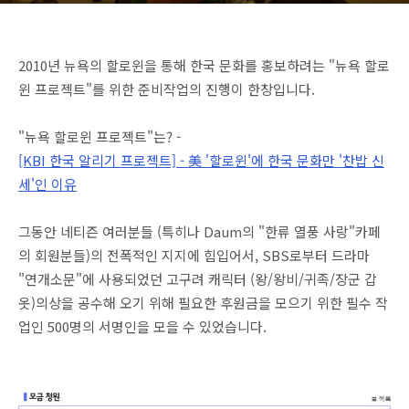
2010년 뉴욕의 할로윈을 통해 한국 문화를 홍보하려는 "뉴욕 할로
윈 프로젝트"를 위한 준비작업의 진행이 한창입니다.
"뉴욕 할로윈 프로젝트"는? -
[KBI 한국 알리기 프로젝트] - 美 '할로윈'에 한국 문화만 '찬밥 신
세'인 이유
그동안 네티즌 여러분들 (특히나 Daum의 "한류 열풍 사랑"카페
의 회원분들)의 전폭적인 지지에 힘입어서, SBS로부터 드라마
"연개소문"에 사용되었던 고구려 캐릭터 (왕/왕비/귀족/장군 갑
옷)의상을 공수해 오기 위해 필요한 후원금을 모으기 위한 필수 작
업인 500명의 서명인을 모을 수 있었습니다.