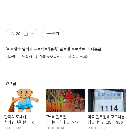
26
구독하기
'KBI 한국 알리기 프로젝트/[뉴욕] 할로윈 프로젝트'의 다른글
현재글
뉴욕 할로윈 한국 홍보 이벤트 - 1차 회의 결과는?
관련글
한국의 도깨비,
"뉴욕 할로윈
미국 할로윈에 고구려를
처녀귀신을 본 미국
퍼레이드"에 고구려가
입는다면? KBS와 SBS
어린이들의 반응은?
등장!
방문기
2010.10.05
2010.10.04
2010.09.22