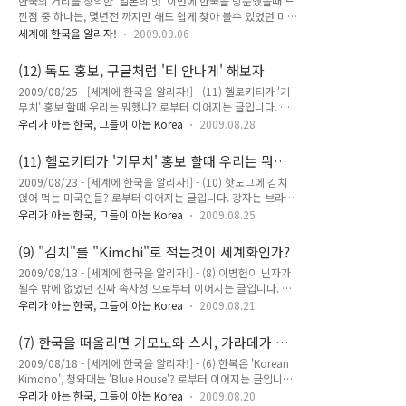
한국의 거리를 장악한 '일본의 멋' 이번에 한국을 방문했을때 느
기) 소식은 "월드컵 한글 티셔츠"를 입은 외국학생들의 반응 을
낀점 중 하나는, 몇년전 까지만 해도 쉽게 찾아 볼수 있었던 미국
읽어 주세요. 뉴욕 시로부터 어렵사리 허가를 받아내었고, 모든
의 프랜차이즈 패밀리 레스토랑들이 있던 자리가 하나 둘씩 줄어
세계에 한국을 알리자!
2009.09.06
것이 야외에서 행해지는 행사였기때문에, 하늘의 도움이 없이는
들고, 그 자리를 어느새인가 일본식 선술집인 '이자까야'가 자리
절대로 ..
하고 있다는 것이었습니다. 강남역이나 홍대쪽을 나가보면, 서로
(12) 독도 홍보, 구글처럼 '티 안나게' 해보자
경쟁이라도 하듯 더욱 일본적인 이름과 일본적인 이미지를 앞세
2009/08/25 - [세계에 한국을 알리자!] - (11) 헬로키티가 '기
워 고객들을 유혹하고 있더군요. 블록 하나를 건너면 있는 이자
무치' 홍보 할때 우리는 뭐했나? 로부터 이어지는 글입니다. 구
까야와, 힘찬 필체로 히라가나와 가타카나가 적힌 간판들을 보면
글의 “녹아 드는” 광고와 한국 문화 종합 선물세트 광고가 광고
서, 여기가 일본인가 한국인가 하는 생각이 들기도 했지요.
우리가 아는 한국, 그들이 아는 Korea
2009.08.28
로 인식되는 순간, 그 광고는 광고로서의 가치가 현저하게 줄어
Japanese-IZAKAYA@Gotanda by iwalk.jp 게다가, 대다수
든다고 합니다. 반대로, 간접적으로 스며드는 광고는 그것을 접
의 젊은이들은 요즘 유행하는 패션 스타일인 '니폰 스타일'을 즐
(11) 헬로키티가 '기무치' 홍보 할때 우리는 뭐했
하는 사람이 눈치채지 못하는 상황에서 좀더 효과적으로 메시지
겨 입는것을 ..
나?
2009/08/23 - [세계에 한국을 알리자!] - (10) 핫도그에 김치
를 전달할 수 있지요. 방송 심의 위원회가 드라마 내에서의 간접
얹어 먹는 미국인들? 로부터 이어지는 글입니다. 강자는 브라질
제품 홍보를 강력하게 규제 하는 이유 또한 이 때문입니다. 인터
리언 주짓수로, 약자는 무에타이로 상대하자! 브라질 하면 삼바
넷을 사용하면 누구나 한번쯤은 들어보고 사용해 보았을 구글 이
우리가 아는 한국, 그들이 아는 Korea
2009.08.25
와 축구를 가장 먼저 떠올리기 쉽지만, 요즘 인기를 얻고 있는 이
라는 회사를 아실 텐데요, 간단하고 직관적인 시스템으로 신속하
종 격투기에 관심을 갖고 있는 분이라면 단연 “브라질리언 주짓
고 정확한 검색 결과를 제공하여, 기존의 인터넷 검색 시장을 장
(9) "김치"를 "Kimchi"로 적는것이 세계화인가?
수”를 생각해 낼 것입니다. 태권도, 가라테, 킥복싱 등의 타격 위
악하고 있던 야후..
2009/08/13 - [세계에 한국을 알리자!] - (8) 이병헌이 닌자가
주의 무술과는 달리, 인체의 관절을 꺾거나 상대의 경동맥을 압
될수 밖에 없었던 진짜 속사정 으로부터 이어지는 글입니다. 한
박하여 기절시키는 방법으로 적을 제압하는 유술인 주짓수의 가
국적인 것과 세계적인 것, 그 사이에서 닭이 먼저냐 달걀이 먼저
장 큰 매력은 바로, 작은 체구를 가진 사람이 자신보다 훨씬 크고
우리가 아는 한국, 그들이 아는 Korea
2009.08.21
냐 라던가, 진화론이냐 창조론이냐 와 같이 쉽게 해답을 낼 수 없
힘이 센 상대를 만나도 지렛대 원리를 응용한 주짓수의 기술을
는 문제들이 있습니다. 한국의 문화 관련 뉴스를 접할 때면 항상
이용하면 상대를 쉽게 제압해낼 수 있다는 것입니다. 실제로, 브
(7) 한국을 떠올리면 기모노와 스시, 가라데가 생
겪어야 하는 논쟁인 “한국적인 것이 가장 세계적인 것이다”와
라질 주짓수의..
각난다?
2009/08/18 - [세계에 한국을 알리자!] - (6) 한복은 'Korean
“세계적인 것이 가장 세계적인 것이다”라는 주장의 대립 또한
Kimono', 청와대는 'Blue House'? 로부터 이어지는 글입니다.
그런 것입니다. 전자를 옹호하는 쪽은, 한국의 문화가 세계인들
앞서 소개한 글 에서는 한복을 'Korean Kimono"로, 청와대를
에 의해 인정 받은 여러 사례와 함께, 세계의 유수 기업들이 유독
우리가 아는 한국, 그들이 아는 Korea
2009.08.20