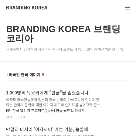
BRANDING KOREA
BRANDING KOREA 브랜딩
코리아
세계속에서 심각하게 저평가된 한국의 브랜드 가치, 그 원인과 해결책을 찾아라!
외국인 한국 이미지
9
1,000명의 뉴요커에게 "한글"을 입혔습니다.
아직도 외국인들에게 일본과 중국 문화의 아류로밖에 인식이 안
되는 한국의 문화에 대한 이미지 제고와 인지도를 높이고자 준비
했던, 너무나도 많은 분들이 고대하시던 '월드컵 한글 티셔츠"
KBI 한국 알리기 프로젝트/[뉴욕] 한글 월드컵 티셔츠
이벤트가 햇볕이 뜨겁게 비치던 현지 시간으로 6월 8일 화요일
2010.06.10
인 오후 1시부터 6시까지, 영화 "August Rush"의 촬영 장소로
도 유명한 Washington Square Park에서 성황리에 치루어졌
막걸리 마시러 '이자까야' 가는 기분, 씁쓸해
습니다. 본 이벤트의 취지 및 개요 - "월드컵 응원 티셔츠" 한글
홍보 기회 또 날리나? 를, 감격스러웠던 첫 샘플 피팅 (옷 입히