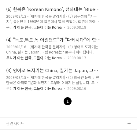
'Blue House'로 빗대어 설명하게 될 경우에 한국의 고유한 문화
한국 시장에서만 이렇다 할 성과를 이루지 못하고 철수했던 사례
상품들이 일본이나 중국, 혹은 미국 문화의 아류작으로 인식 되
들을 내세웁니다. 이와 반대로, 후자를 옹호하는 쪽은, 한국적인
(6) 한복은 'Korean Kimono', 청와대는 'Blue
어 버릴수 있는 위험에 대해 논해 보았습니다. 이번에는, 심리학
것을 내세..
House'?
2009/08/13 - [세계에 한국을 알리자!] - (5) 정우성의 "기무
연구를 토대로 해서 이러한 오류가 한국의 문화산업 전반에 어떻
치", 클린턴은 1993년에 일본에서 벌써 먹었다. 로부터 이어지
게 직접적인 피해를 줄 수 있는지 보다 자세히 살펴 보도록 하겠
는 글입니다. 한국식 소고기 샐러드 덮밥 주세요! 요즘은 미국내
습니다. 연상 네트워크에 불을 붙여라 이것이 왜 중요한지는
우리가 아는 한국, 그들이 아는 Korea
2009.08.18
의 한국 식당에서도 한식을 즐기는 외국인들의 모습을 심심찮게
(2009/08/14 - [세계에 한국을 알리자!] - (1) 외국인들에게
볼 수 있는데, 어설픈 젓가락 솜씨로 김치를 집어 먹는 모습과,
Korea는 왜 "싸구려 브..
(4) "독도,톡도,독 아일랜드"가 "다케시마"에 힘
상추에 고기와 야채를 얹어 쌈을 싸 먹는 모습을 보면 이제 한식
못쓰는 이유
2009/08/16 - [세계에 한국을 알리자!] - (3) 영어로 도자기는
도 우리만 즐기는 음식이 아니구나 라는 생각이 들어 뿌듯한 마
China, 칠기는 Japan, 그럼 Korea는? 로부터 이어집니다.
음이 듭니다. 예전에 한번 외국인들도 꽤나 많이 찾는 한식당에
Busan에서 열리는 Pusan International Film Festival? 몇 년
서 식사를 할 기회가 있었는데, 과연 외국인들은 어떠한 요리를
우리가 아는 한국, 그들이 아는 Korea
2009.08.17
전 미국에서 운전 면허증을 갱신하려다가 곤란한 경험을 했습니
좋아할까 궁금해하며 메뉴 판을 펼쳐본 순간 또 고개를 갸우뚱
다. 오랜만에 한국을 방문 했다 들어오는 길에 한국 여권도 갱신
할 수밖에 없었습니다. 왜냐하면, 한국 요리 명이 영문으로 표기
(3) 영어로 도자기는 China, 칠기는 Japan, 그럼
을 해서 들어 왔는데, 예전과는 다르게 저의 한국 이름의 영문 표
된 것은 찾을 ..
Korea는?
2009/08/15 - [세계에 한국을 알리자!] - (2) 외국인 눈에 비친
기법이 바뀌었더군요. 예전에는 한국인의 영문 이름 표기법이외
한국은 아직도 "문화 식민지" 로부터 이어지는 글입니다. 도자
무부 직원 혹은 여권 신청자의 임의대로 여러 방법으로 표기가
기는 China, 칠기는 Japan! 비즈니스 용어 중에 시장 선점 우위
될 수 있었습니다. 예를 들어 “오석현” 이라는 이름의 한국인의
우리가 아는 한국, 그들이 아는 Korea
2009.08.16
(FIRST-MOVER ADVANTAGE)”라는 것이 있습니다. 시장 선점
영문 표기는 아래와 같이 여러 가지 방법으로 표기가 가능했었습
우위란 우리가 게임을 할 때에 선수를 두는 사람이 갖게 되는 우
니다. (표 참조) First Name M..
1
위에 비유할 수 있는데, 상대방보다 한 수 앞서서 수를 둘 수 있
으므로써 상대방의 수를 전략적으로 막아낼 수 있는 것을 뜻합니
다. 실제 비즈니스 세계에서 또한 한 업종에 먼저 진입한 기업이
다른 기업들의 진입을 막을 수 있는 전략을 취함으로써 이익을
관련사이트
안정적으로 보호할 수 있는 것이지요. 이것을 설명해줄 수 있는
실제 사례로는 우리의 일상생활에서 떼어놓고서는 살..