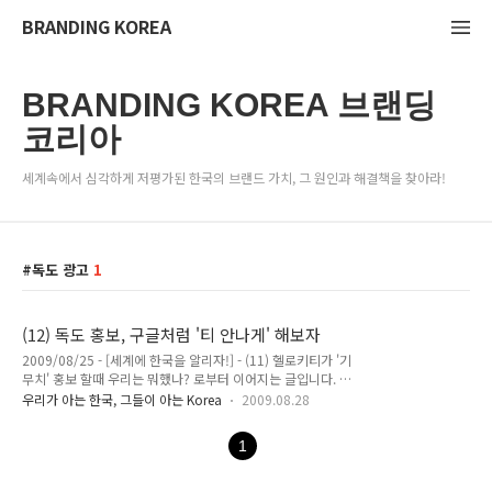
BRANDING KOREA
BRANDING KOREA 브랜딩
코리아
세계속에서 심각하게 저평가된 한국의 브랜드 가치, 그 원인과 해결책을 찾아라!
독도 광고
1
(12) 독도 홍보, 구글처럼 '티 안나게' 해보자
2009/08/25 - [세계에 한국을 알리자!] - (11) 헬로키티가 '기
무치' 홍보 할때 우리는 뭐했나? 로부터 이어지는 글입니다. 구
글의 “녹아 드는” 광고와 한국 문화 종합 선물세트 광고가 광고
우리가 아는 한국, 그들이 아는 Korea
2009.08.28
로 인식되는 순간, 그 광고는 광고로서의 가치가 현저하게 줄어
든다고 합니다. 반대로, 간접적으로 스며드는 광고는 그것을 접
1
하는 사람이 눈치채지 못하는 상황에서 좀더 효과적으로 메시지
를 전달할 수 있지요. 방송 심의 위원회가 드라마 내에서의 간접
제품 홍보를 강력하게 규제 하는 이유 또한 이 때문입니다. 인터