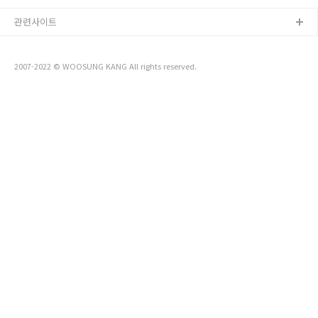
넷을 사용하면 누구나 한번쯤은 들어보고 사용해 보았을 구글 이
관련사이트
라는 회사를 아실 텐데요, 간단하고 직관적인 시스템으로 신속하
고 정확한 검색 결과를 제공하여, 기존의 인터넷 검색 시장을 장
악하고 있던 야후..
2007-2022 © WOOSUNG KANG All rights reserved.