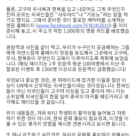
물론, 고구려 무사복과 한복을 입고 나갔어도 그게 무엇인지
전혀 모르는 외국인들은 “사무라이”나 “기모노”라는 말을 하
기도 했지요. 그래서 준비한 것이 할로윈 캐릭터를 소개하는
영문 홈페이지 (
www.facebook.com/IFNOK2010
) 를 미리
준비해 놓고, 이 주소가 적힌 1,000장의 명함 카드를 배포했습
니다.
관람객과 사진을 같이 찍고, 우리가 누구인지 궁금해하는 그들
에게 자연스럽게 홈페이지 방문을 유도해서 그곳에서 고구려,
무사, 한복등이 무엇인지 교육이 이루어지도록 계획해 보았습
니다. (해당 페이지는 1주 방문객 평균 100여명에서 지난 주
할로윈 이벤트 후 1500명 이상으로 방문객이 급증했습니다)
무엇보다 중요한 것은, 본 퍼레이드에 참가한 이들중 절반 이
상이 UN에서 근무하는 외국인들이라는 것이었습니다. 한국인
들이 아닌 외국인들이 고구려 의상을 입고 좋아라 하니 이는
소위말해 외국인들의 힘을 빌어 중국의 따귀를 때린거라고 생
각해도 재미있을 것 같습니다.
위의 내용들은, 저와 NYU 학생회의 활약상을 늘어놓고 자랑
하기 위한 것이 아니라, 한국 문화 홍보의 필요성과, 이것을 이
룰 수 있는 몇가지 방법을 제시한 견본시라고 보시면 됩니다.
또 하나 강조하고 싶은것은, 우리의 문화를 홍보하기 위해서는