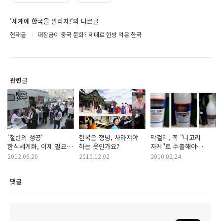
'세계에 한국을 알리자!'의 다른글
현재글
대장금이 중국 문화? 제대로 한방 먹은 한국
관련글
'절반의 성공'
한복은 정녕, 사라져야
막걸리, 꼭 "니고리
한식세계화, 이제 필요한
하는 옷인가요?
자케"로 수출해야
것은?
하나요?
2012.06.20
2010.12.02
2010.02.24
댓글