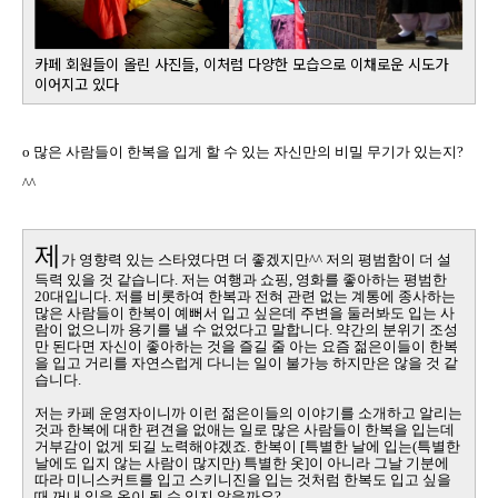
카페 회원들이 올린 사진들, 이처럼 다양한 모습으로 이채로운 시도가
이어지고 있다
o
많은 사람들이 한복을 입게 할 수 있는 자신만의 비밀 무기가 있는지
?
^^
제
가 영향력 있는 스타였다면 더 좋겠지만
^^
저의 평범함이 더 설
득력 있을 것 같습니다
.
저는 여행과 쇼핑
,
영화를 좋아하는 평범한
20
대입니다
.
저를 비롯하여 한복과 전혀 관련 없는 계통에 종사하는
많은 사람들이 한복이 예뻐서 입고 싶은데 주변을 둘러봐도 입는 사
람이 없으니까 용기를 낼 수 없었다고 말합니다
.
약간의 분위기 조성
만 된다면 자신이 좋아하는 것을 즐길 줄 아는 요즘 젊은이들이 한복
을 입고 거리를 자연스럽게 다니는 일이 불가능 하지만은 않을 것 같
습니다
.
저는 카페 운영자이니까 이런 젊은이들의 이야기를 소개하고 알리는
것과 한복에 대한 편견을 없애는 일로 많은 사람들이 한복을 입는데
거부감이 없게 되길 노력해야겠죠
.
한복이
[
특별한 날에 입는
(
특별한
날에도 입지 않는 사람이 많지만
)
특별한 옷
]
이 아니라 그날 기분에
따라 미니스커트를 입고 스키니진을 입는 것처럼 한복도 입고 싶을
때 꺼내 입을 옷이 될 수 있지 않을까요
?