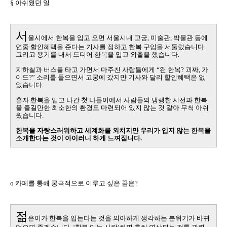
§ 아쉬웠던 일
서
울시에서 한복을 입고 오면 서울시내 고궁
,
미술관
,
박물관 등에
연중 할인혜택을 준다는 기사를 접하고 한복 구입을 서둘렀습니다
.
그리고 용기를 내서 드디어 한복을 입고 외출을 했습니다
.
지하철과 버스를 타고 가면서 마주친 사람들에게 “왠 한복
?
괴짜
,
가
이드
?
” 소리를 들으면서 고궁에 갔지만 기사와 달리 할인혜택은 없
었습니다
.
혼자 한복을 입고 나간 첫 나들이에서 사람들의 냉랭한 시선과 한복
을 즐길만한 최소한의 환경도 마련되어 있지 않는 것 같아 무척 아쉬
웠습니다
.
한복을 자랑스러워하고 세계화를 외치지만 우리가 입지 않는 한복을
소개한다는 것이 아이러니 하게 느껴집니다
.
o
카페를 통해 궁극적으로 이루고 싶은 꿈은
?
젊
은이가 한복을 입는다는 것을 의아하게 생각하는 분위기가 바뀌