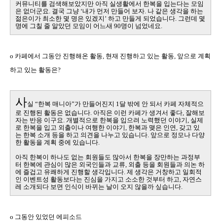
커뮤니티를 검색해보았지만 아직 실생활에서 한복을 입는다는 모임
은 없더군요
.
결국 그냥 ‘내가 먼저 만들어 보자
.
나 같은 생각을 하는
젊은이가 최소한 몇 명은 있겠지’ 하고 만들게 되었습니다
.
그런데 몇
명에 그칠 줄 알았던 모임이 어느새
90
명이 넘었네요
.
o
카페에서 그동안 진행해온 활동
,
현재 진행하고 있는 활동
,
앞으로 계획
하고 있는 활동은
?
사
실 “한복 매니아”가 만들어진지
1
달 밖에 안 되서 카페 자체적으
로 진행된 활동은 없습니다
.
아직은 이런 카페가 생겨서 좋다
,
잘해보
자는 반응 이구요
.
개별적으로 한복을 입으려 노력했던 이야기
,
실제
로 한복을 입고 외출이나 여행한 이야기
,
한복과 맺은 인연
,
갖고 있
는 한복 소개 등을 하고 의견을 나누고 있습니다
.
앞으로 정모나 다양
한 활동을 계획 중에 있습니다
.
아직 한복이 하나도 없는 회원들도 많아서 한복을 장만하는 과정부
터 한복에 관심이 많은 외국인들과 교류
,
외출 등을 회원들과 의논 하
에 즐겁고 유쾌하게 진행할 생각입니다
.
제 생각은 거창하고 일회적
인 이벤트성 활동보다는 진심을 가지고 소소한 것부터 하고
,
자연스
레 소개되다 보면 인식이 바뀌는 날이 오지 않을까 싶습니다
.
o
그동안 있었던 에피소드