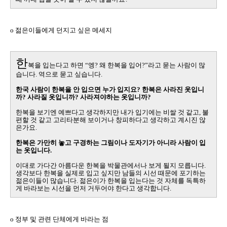
o
젊은이들에게 던지고 싶은 메세지
한
복을 입는다고 하면 “엥
?
왜 한복을 입어
?
”라고 묻는 사람이 많
습니다
.
역으로 묻고 싶습니다
.
한국 사람이 한복을 안 입으면 누가 입지요
?
한복은 사라진 옷입니
까
?
사라질 옷입니까
?
사라져야하는 옷입니까
?
한복을 보기엔 예쁘다고 생각하지만 내가 입기에는 비쌀 것 같고
,
불
편할 것 같고 고리타분해 보이거나 창피하다고 생각하고 계시진 않
은가요
.
한복은 가만히 놓고 구경하는 그림이나 도자기가 아니라 사람이 입
는 옷입니다
.
이대로 가다간 아름다운 한복을 박물관에서나 보게 될지 모릅니다
.
생각보다 한복을 실제로 입고 싶지만 남들의 시선 때문에 포기하는
젊은이들이 많습니다
.
젊은이가 한복을 입는다는 것 자체를 독특하
게 바라보는 시선을 먼저 거두어야 한다고 생각합니다
.
o
정부 및 관련 단체에게 바라는 점