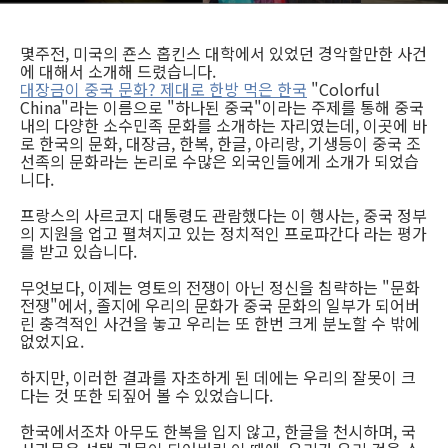
몇주전, 미국의 죤스 홉킨스 대학에서 있었던 경악할만한 사건
에 대해서 소개해 드렸습니다.
대장금이 중국 문화? 제대로 한방 먹은 한국
"Colorful
China"라는 이름으로 "하나된 중국"이라는 주제를 통해 중국
내의 다양한 소수민족 문화를 소개하는 자리였는데, 이곳에 바
로 한국의 문화, 대장금, 한복, 한글, 아리랑, 기생등이 중국 조
선족의 문화라는 논리로 수많은 외국인들에게 소개가 되었습
니다.
프랑스의 사르코지 대통령도 관람했다는 이 행사는, 중국 정부
의 지원을 업고 펼쳐지고 있는 정치적인 프로파간다 라는 평가
를 받고 있습니다.
무엇보다, 이제는 영토의 전쟁이 아닌 정신을 침략하는 "문화
전쟁"에서, 졸지에 우리의 문화가 중국 문화의 일부가 되어버
린 충격적인 사건을 놓고 우리는 또 한번 크게 분노할 수 밖에
없었지요.
하지만, 이러한 결과를 자초하게 된 데에는 우리의 잘못이 크
다는 것 또한 되짚어 볼 수 있었습니다.
한국에서조차 아무도 한복을 입지 않고, 한글을 천시하며, 국