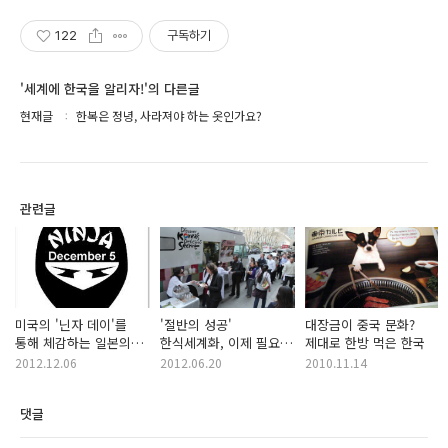
122
구독하기
'세계에 한국을 알리자!'의 다른글
현재글
한복은 정녕, 사라져야 하는 옷인가요?
관련글
미국의 '닌자 데이'를
'절반의 성공'
대장금이 중국 문화?
통해 체감하는 일본의
한식세계화, 이제 필요한
제대로 한방 먹은 한국
소프트 파워
것은?
2012.12.06
2012.06.20
2010.11.14
댓글