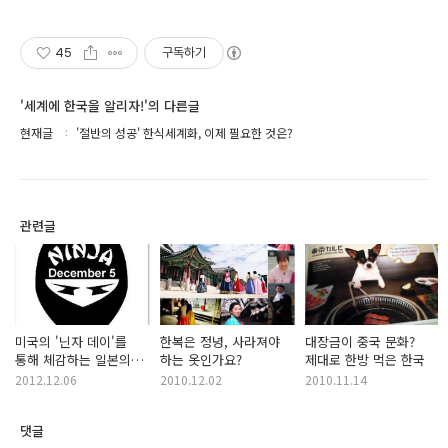
45
구독하기
'세계에 한국을 알리자!'의 다른글
현재글
'절반의 성공' 한식세계화, 이제 필요한 것은?
관련글
미국의 '닌자 데이'를
한복은 정녕, 사라져야
대장금이 중국 문화?
통해 체감하는 일본의
하는 옷인가요?
제대로 한방 먹은 한국
소프트 파워
2012.12.06
2010.12.02
2010.11.14
댓글