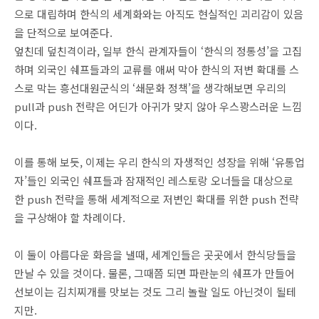
으로 대립하며 한식의 세계화와는 아직도 현실적인 괴리감이 있음
을 단적으로 보여준다.
엎친데 덮친격이라, 일부 한식 관계자들이 ‘한식의 정통성’을 고집
하며 외국인 쉐프들과의 교류를 애써 막아 한식의 저변 확대를 스
스로 막는 흥선대원군식의 ‘쇄문화 정책’을 생각해보면 우리의
pull과 push 전략은 어딘가 아귀가 맞지 않아 우스꽝스러운 느낌
이다.
이를 통해 보듯, 이제는 우리 한식의 자생적인 성장을 위해 ‘유통업
자’들인 외국인 쉐프들과 잠재적인 레스토랑 오너들을 대상으로
한 push 전략을 통해 세계적으로 저변인 확대를 위한 push 전략
을 구상해야 할 차례이다.
이 둘이 아름다운 화음을 낼때, 세계인들은 곳곳에서 한식당들을
만날 수 있을 것이다. 물론, 그때쯤 되면 파란눈의 쉐프가 만들어
선보이는 김치찌개를 맛보는 것도 그리 놀랄 일도 아닌것이 될테
지만.