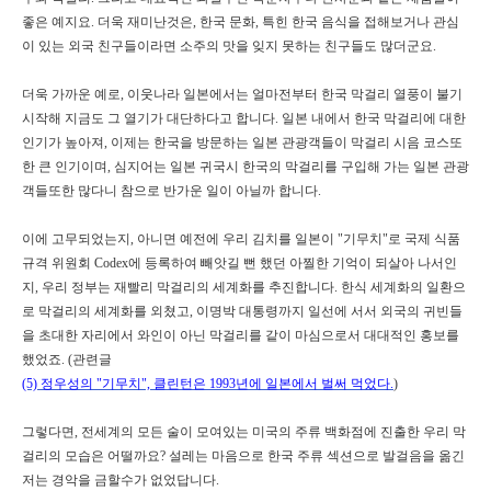
좋은 예지요
.
더욱 재미난것은
,
한국 문화
,
특힌 한국 음식을 접해보거나 관심
이 있는 외국 친구들이라면 소주의 맛을 잊지 못하는 친구들도 많더군요
.
더욱 가까운 예로
,
이웃나라 일본에서는 얼마전부터 한국 막걸리 열풍이 불기
시작해 지금도 그 열기가 대단하다고 합니다
.
일본 내에서 한국 막걸리에 대한
인기가 높아져
,
이제는 한국을 방문하는 일본 관광객들이 막걸리 시음 코스또
한 큰 인기이며
,
심지어는 일본 귀국시 한국의 막걸리를 구입해 가는 일본 관광
객들또한 많다니 참으로 반가운 일이 아닐까 합니다
.
이에 고무되었는지
,
아니면 예전에 우리 김치를 일본이
"
기무치
"
로 국제 식품
규격 위원회
Codex
에 등록하여 빼앗길 뻔 했던 아찔한 기억이 되살아 나서인
지
,
우리 정부는 재빨리 막걸리의 세계화를 추진합니다
.
한식 세계화의 일환으
로 막걸리의 세계화를 외쳤고
,
이명박 대통령까지 일선에 서서 외국의 귀빈들
을 초대한 자리에서 와인이 아닌 막걸리를 같이 마심으로서 대대적인 홍보를
했었죠
. (관련글
(5) 정우성의 "기무치", 클린턴은 1993년에 일본에서 벌써 먹었다.
)
그렇다면, 전세계의 모든 술이 모여있는 미국의 주류 백화점에 진출한 우리 막
걸리의 모습은 어떨까요? 설레는 마음으로 한국 주류 섹션으로 발걸음을 옮긴
저는 경악을 금할수가 없었답니다.