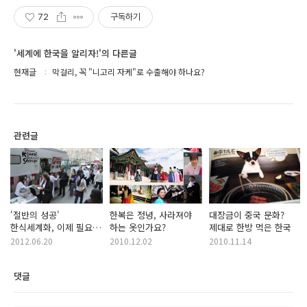
72
구독하기
'세계에 한국을 알리자!'의 다른글
현재글
막걸리, 꼭 "니고리 자케"로 수출해야 하나요?
관련글
'절반의 성공'
한복은 정녕, 사라져야
대장금이 중국 문화?
한식세계화, 이제 필요한
하는 옷인가요?
제대로 한방 먹은 한국
것은?
2012.06.20
2010.12.02
2010.11.14
댓글