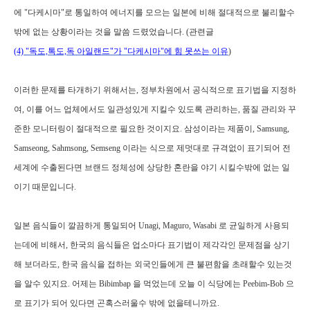
에
"
다케시마
"
로 통일하여 에너지를 모으는 일본에 비해 절대적으로 불리할수
밖에 없는 상황이라는 것을 말씀 드렸었습니다
. (관련글
(4) "독도,톡도,독 아일랜드"가 "다케시마"에 힘 못쓰는 이유
)
이러한 문제를 타개하기 위해서는
,
정부차원에서 공식적으로 표기법을 지정하
여
,
이를 어느 업체에서도 일관성있게 지킬수 있도록 관리하는
,
품질 관리와 꾸
준한 모니터링이 절대적으로 필요한 것이지요
.
삼성이라는 제품이
, Samsung,
Samseong, Sahmsong, Semseng
이라는 식으로 제멋대로 규격없이 표기되어 전
세계에 수출된다면 브랜드 정체성에
상당한 혼란을 야기 시킬수밖에 없는 일
이기 때문입니다
.
일본 음식들이 깔끔하게 통일되어
Unagi, Maguro, Wasabi
로 균일하게 사용되
는데에 비해서
,
한국의 음식들은 업소마다 표기법이 제각각인 문제점을 상기
해 보더라도
,
한국 음식을 접하는 외국인들에게 큰 불편함을 초래할수 있는것
을 알수 있지요
.
어제는
Bibimbap
을 먹었는데 오늘 이 식당에는
Peebim-Bob
으
로 표기가 되어 있다면 곤혹스러울수 밖에 없을테니까요
.