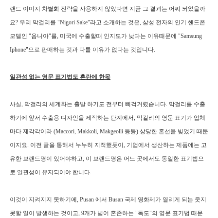
랜드 이미지 차별화 전략을 사용하지 않았다면 지금 그 결과는 어찌 되었을까
요? 우리 막걸리를 "Nigori Sake"라고 소개하는 것은, 삼성 전자의 인기 핸드폰
모델인 "옴니아"를, 미국에 수출할때 인지도가 낮다는 이유때문에 "Samsung
Iphone"으로 판매하는 것과 다를 이유가 없다는 것입니다.
일관성 없는 영문 표기법도 혼란에 한몫
사실,
막걸리의 세계화는 출발 하기도 전부터 삐걱거렸습니다
.
막걸리를 수출
하기에 앞서 수출용 디자인을 제작하는 단계에서
,
막걸리의 영문 표기가 업체
마다 제각각이라 (Maccori, Makkoli, Makgeolli 등등) 상당한 혼선을 빚었기 때문
이지요
.
이전 글을 통해서 누누히 지적했듯이
,
기업에서 생산하는 제품에는 고
유한 브랜드명이 있어야하고
,
이 브랜드명은 어느 곳에서도 동일한 표기법으
로 일관성이 유지되어야 합니다
.
이것이 지켜지지 못하기에
, Pusan
에서
Busan
국제 영화제가 열리게 되는 웃지
못할 일이 발생하는 것이고
, 9
개가 넘어 혼존하는
"
독도
"
의 영문 표기법 때문