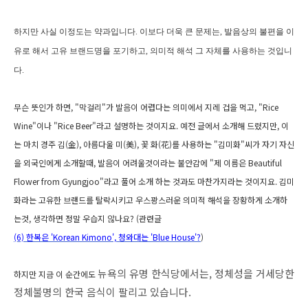
하지만 사실 이정도는 약과입니다
.
이보다 더욱 큰 문제는
, 발음상의 불편을 이
유로 해서 고유 브랜드명을 포기하고, 의미적 해석 그 자체를 사용하는 것입니
다.
무슨 뜻인가 하면, "막걸리"가 발음이 어렵다는 의미에서 지레 겁을 먹고, "Rice
Wine"이나 "Rice Beer"라고 설명하는 것이지요. 예전 글에서 소개해 드렸지만, 이
는 마치 경주 김(金), 아름다울 미(美), 꽃 화(花)를 사용하는 "김미화"씨가 자기 자신
을 외국인에게 소개할때, 발음이 어려울것이라는 불안감에 "제 이름은 Beautiful
Flower from Gyungjoo"라고 풀어 소개 하는 것과도 마찬가지라는 것이지요. 김미
화라는 고유한 브랜드를 탈락시키고 우스꽝스러운 의미적 해석을 장황하게 소개하
는것, 생각하면 정말 우습지 않나요? (관련글
(6) 한복은 'Korean Kimono', 청와대는 'Blue House'?
)
뉴욕의 유명 한식당에서는, 정체성을 거세당한
하지만 지금 이 순간에도
정체불명의 한국 음식이 팔리고 있습니다.