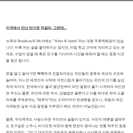
미국에서 만난 반가운 막걸리, 그런데...
뉴욕의
Broadway
와
8th St
에는
"Wines & Spirits"
라는 대형 주류백화점이 있습
니다
.
비록 저는 술을 좋아하지는 않지만
,
마침 학교 근처에 자리하고 있는 관
계로
,
수업이 없을 때 혹은 친구를 기다리며 시간을 때워야 할 때는 종종 이곳
을 찾곤 합니다
.
문을 열고 들어가면 빽빽하게 진열되어있는 와인들의 종류와 섹션의 규모에
놀라며
,
어느덧 세계인의 식탁에 자연스럽게 올라가있는 와인의 인기를 실감
하게 되지요
.
한국에서도 불과 몇년전부터 와인 열풍이 불기 시작하여 와인관
련 주도는 물론
,
와인에 대한 역사
,
감별법은 물론이고 이를 토대로 하여 소믈
리에를 주제로하는
"
떼루아
"
라는 드라마까지 탄생했을 정도니
,
유럽의 와인
마케팅은 실로 지금 절정을 이루었다 해도 과언이 아닐것입니다
.
물론
,
우리에게도 사랑스러운 우리만의 술들이 있지요
.
서민의 애환을 달래주
는 친구같은 소주나
,
비가오면 파전과 함께 한잔이 생각나는 전통 탁주인 동동
주와 막걸리
.
그리고 대표적인 과일주인 복분자주나 산사춘과 같은 제품들이