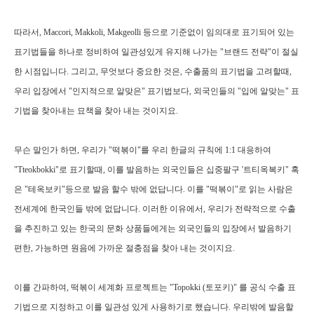
따라서
, Maccori, Makkoli, Makgeolli
등으로 기준없이 임의대로 표기되어 있는
표기법들을 하나로 정비하여 일관성있게 유지해 나가는
"
브랜드 전략
"
이 절실
한 시점입니다
.
그리고
,
무엇보다 중요한 것은
,
수출품의 표기법을 고려할때
,
우리 입장에서
"
인지적으로 알맞은
"
표기법보다
,
외국인들의
"
입에 알맞는
"
표
기법을 찾아내는 묘책을 찾아 내는 것이지요
.
무슨 말인가 하면
,
우리가
"
떡볶이
"
를 우리 한글의 규칙에
1:1
대응하여
"Tteokbokki"
로 표기할때
,
이를 발음하는 외국인들은 십중팔구
'
트티옥복키
"
혹
은
"
테옥보키
"
등으로 발음 할수 밖에 없답니다
.
이를
"
떡볶이
"
로 읽는 사람은
전세계에 한국인들 밖에 없답니다
.
이러한 이유에서
,
우리가 전략적으로 수출
을 추진하고 있는 한국의 문화 상품들에게는 외국인들의 입장에서 발음하기
편한
,
가능하면 원음에 가까운 절충점을 찾아 내는 것이지요
.
이를 간파하여
,
떡볶이 세계화 프로젝트는
"Topokki (
토포키
)"
를 공식 수출 표
기법으로 지정하고 이를 일관성 있게 사용하기로 했습니다
.
우리밖에 발음할