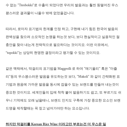
수 없는
"Tteobokki"
로 수출이 되었다면 우리의 발음과는 훨씬 동떨어진 우스
꽝스러운 결과물이 나올수 밖에 없었을겁니다
.
따라서
,
로마자 표기법의 한계를 인정 하고
,
구현해 내기 힘든 한국어 발음의
완벽성을 찾으려 소모적인 논쟁을 하는것 보다
,
보다 현실적이고 실용적인 절
충안을 찾아 내는게 전략적으로 필요하다는 것이지요
.
이런 이유에서
,
“topokki”
는 상당히 현명한 결정이라고 평가할 수 있는 것이지요
.
같은 맥락에서
,
막걸리의 표기법을
Maggeolli
로 하여
"
매기올리
"
혹은
"
마죨
리
"
등의 우스꽝스러운 발음을 유도하는것 보다
, "Makoli"
와 같이 간략화된 표
기법과 원음에 가까운 발음을 동시에 잡을수 있는 브랜드를 만들어 내는것이
중요한 것이지요
.
세계인들의 입에 착착 붙어 발음하기도 쉽고
,
또 부르기도 쉬
우니 기억에도 오래 남을테니
,
브랜드 인지도 구축에 가장 중요한 요소인 브랜
드명을 제작할때는 꼭 짚고 넘어가야만 하는 요소입니다
.
하지만 막걸리를 Korean Rice Wine 이라고만 부르는건 더 우스운 일