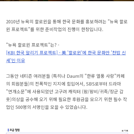
2010년 뉴욕의 할로윈을 통해 한국 문화를 홍보하려는 "뉴욕 할로
윈 프로젝트"를 위한 준비작업의 진행이 한창입니다.
"뉴욕 할로윈 프로젝트"는? -
[KBI 한국 알리기 프로젝트] - 美 '할로윈'에 한국 문화만 '찬밥 신
세'인 이유
그동안 네티즌 여러분들 (특히나 Daum의 "한류 열풍 사랑"카페
의 회원분들)의 전폭적인 지지에 힘입어서, SBS로부터 드라마
"연개소문"에 사용되었던 고구려 캐릭터 (왕/왕비/귀족/장군 갑
옷)의상을 공수해 오기 위해 필요한 후원금을 모으기 위한 필수 작
업인 500명의 서명인을 모을 수 있었습니다.