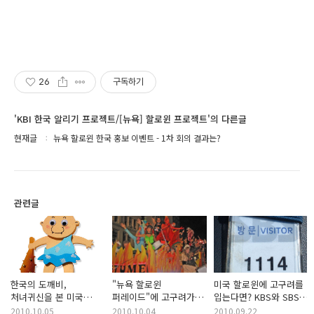
26
구독하기
'KBI 한국 알리기 프로젝트/[뉴욕] 할로윈 프로젝트'의 다른글
현재글
뉴욕 할로윈 한국 홍보 이벤트 - 1차 회의 결과는?
관련글
한국의 도깨비,
"뉴욕 할로윈
미국 할로윈에 고구려를
처녀귀신을 본 미국
퍼레이드"에 고구려가
입는다면? KBS와 SBS
어린이들의 반응은?
등장!
방문기
2010.10.05
2010.10.04
2010.09.22